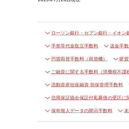
ローソン銀行・セブン銀行・イオン
手形等代金取立手数料
送金手数
円貨両替手数料（両替機）
硬貨
ご融資に関する手数料（消費税不課
流動資産担保融資 担保管理手数料
信用保証協会保証付私募債の受託に
保有個人データの開示手数料
未