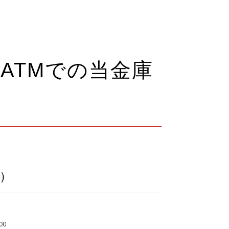
ATMでの当金庫
）