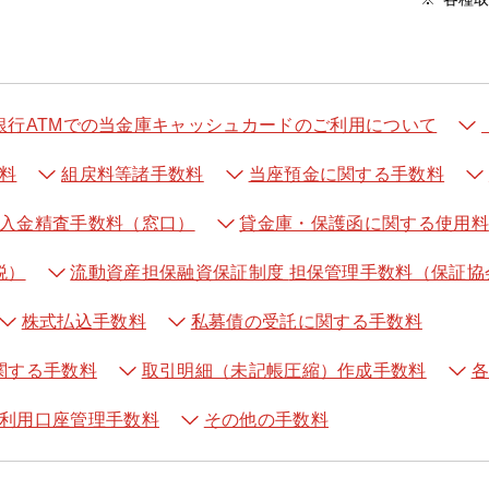
銀行ATMでの当金庫キャッシュカードのご利用について
料
組戻料等諸手数料
当座預金に関する手数料
入金精査手数料（窓口）
貸金庫・保護函に関する使用料
税）
流動資産担保融資保証制度
担保管理手数料（保証協
株式払込手数料
私募債の受託に関する手数料
関する手数料
取引明細（未記帳圧縮）作成手数料
各
利用口座管理手数料
その他の手数料