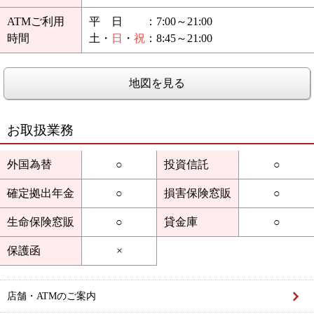
ATMご利用
平 日
：7:00～21:00
時間
土
・
日
・
祝
：8:45～21:00
地図を見る
お取扱業務
外国為替
○
投資信託
○
確定拠出年金
○
損害保険窓販
○
生命保険窓販
○
貸金庫
○
保護函
×
店舗・ATMのご案内