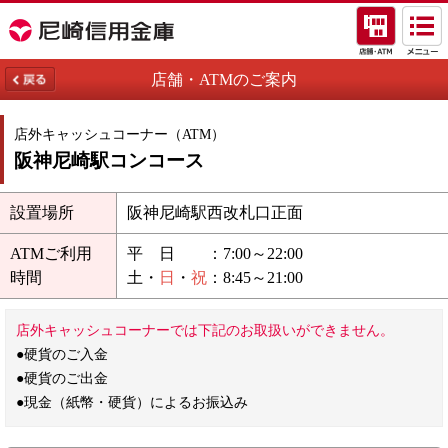
店舗・A
店舗・ATMのご案内
店外キャッシュコーナー（ATM）
阪神尼崎駅コンコース
設置場所
阪神尼崎駅西改札口正面
ATMご利用
平 日
：7:00～22:00
時間
土
・
日
・
祝
：8:45～21:00
店外キャッシュコーナーでは下記のお取扱いができません。
●硬貨のご入金
●硬貨のご出金
●現金（紙幣・硬貨）によるお振込み